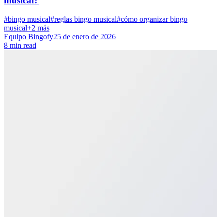
musical?
#bingo musical
#reglas bingo musical
#cómo organizar bingo
musical
+2 más
Equipo Bingofy
25 de enero de 2026
8 min read