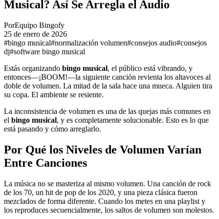
Musical? Así Se Arregla el Audio
Por
Equipo Bingofy
25 de enero de 2026
#bingo musical
#normalización volumen
#consejos audio
#consejos
dj
#software bingo musical
Estás organizando
bingo musical
, el público está vibrando, y
entonces—¡BOOM!—la siguiente canción revienta los altavoces al
doble de volumen. La mitad de la sala hace una mueca. Alguien tira
su copa. El ambiente se resiente.
La inconsistencia de volumen es una de las quejas más comunes en
el
bingo musical
, y es completamente solucionable. Esto es lo que
está pasando y cómo arreglarlo.
Por Qué los Niveles de Volumen Varían
Entre Canciones
La música no se masteriza al mismo volumen. Una canción de rock
de los 70, un hit de pop de los 2020, y una pieza clásica fueron
mezclados de forma diferente. Cuando los metes en una playlist y
los reproduces secuencialmente, los saltos de volumen son molestos.